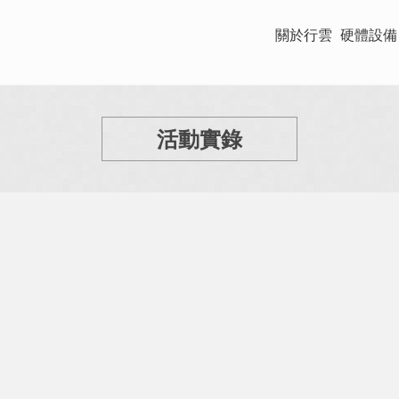
關於行雲
硬體設備
活動實錄