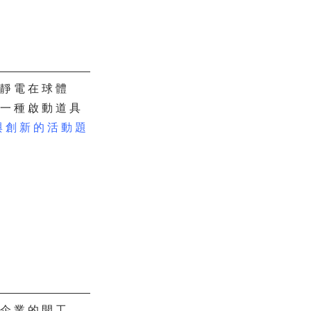
用靜電在球體
另一種啟動道具
與創新的活動題
、企業的開工、