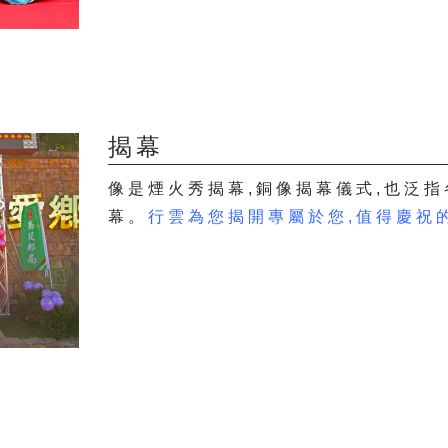
揭幕
像是煙火秀揭幕,銅像揭幕儀式,也泛
幕。
行雲為您揭開專屬於您,值得慶祝