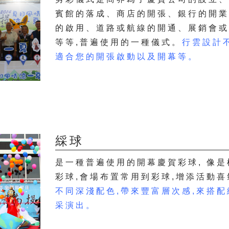
賓館的落成、商店的開張、銀行的開
的啟用、道路或航線的開通、展銷會
等等,普遍使用的一種儀式。
行雲設計
適合您的開張啟動以及開幕等。
綵球
是一種普遍使用的開幕慶賀彩球, 像
彩球,會場布置常用到彩球,增添活動
不同深淺配色,帶來豐富層次感,來搭
采演出。