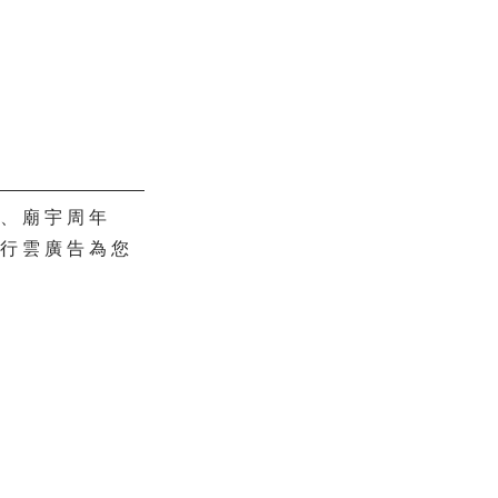
壇、廟宇周年
，行雲廣告為您