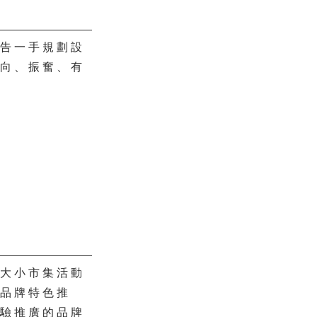
廣告一手規劃設
正向、振奮、有
及大小市集活動
向品牌特色推
體驗推廣的品牌