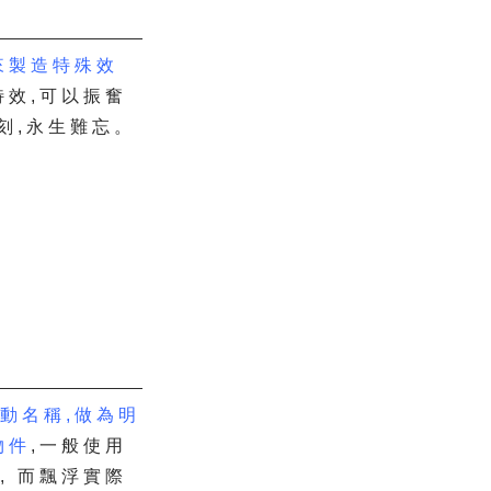
來製造特殊效
特效,可以振奮
刻,永生難忘。
動名稱,做為明
物件
,一般使用
, 而飄浮實際