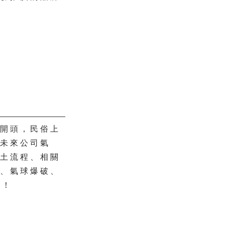
的開頭，民俗上
及未來公司氣
動土流程、相關
式、氣球爆破、
畫！