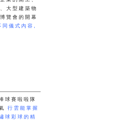
業、大型建築物
或博覽會的開幕
不同儀式內容,
是棒球賽啦啦隊
喜氣
行雲能掌握
配繡球彩球的精